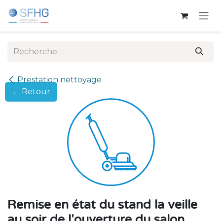
Se rendre au contenu
Prestation nettoyage
← Retour
Remise en état du stand la veille
au soir de l'ouverture du salon