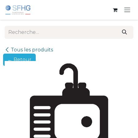
Se rendre au contenu
Tous les produits
← Retour