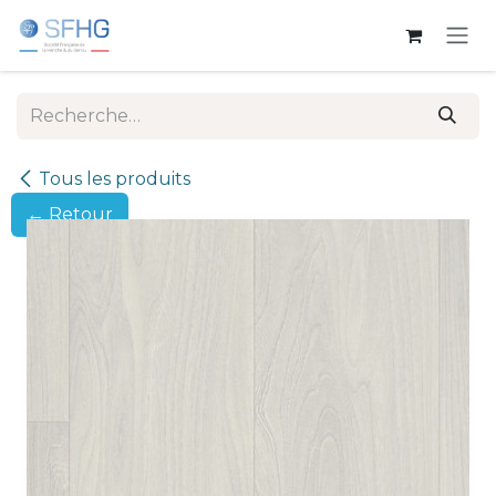
Se rendre au contenu
Tous les produits
← Retour