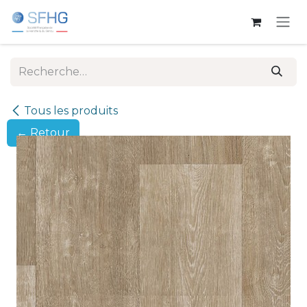
Se rendre au contenu
Tous les produits
← Retour