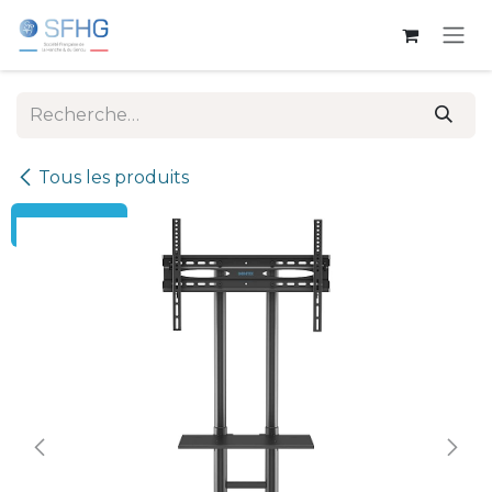
Se rendre au contenu
Tous les produits
← Retour