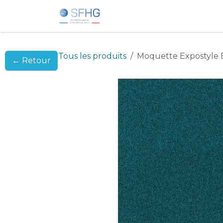
Se rendre au contenu
Accueil
Produits
Contact
Tous les produits
Moquette Expostyle B
← Retour