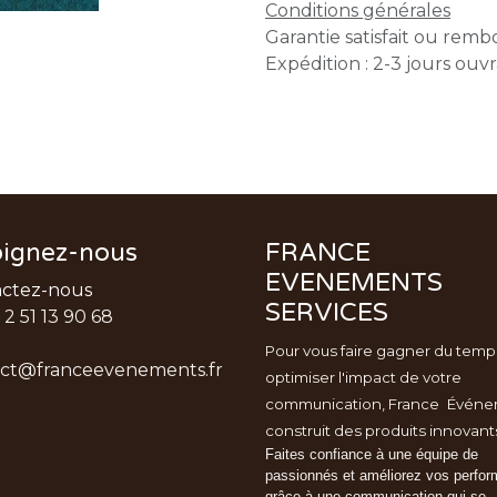
Conditions générales
Garantie satisfait ou remb
Expédition : 2-3 jours ouv
oignez-nous
FRANCE
EVENEMENTS
actez-nous
SERVICES
 2 51 13 90 68
Pour vous faire gagner du temp
ct@franceevenements.fr
optimiser l'impact de votre
communication, France
Événe
construit des produits innovant
Faites confiance à une équipe de
passionnés et améliorez vos perfo
grâce à une communication qui se