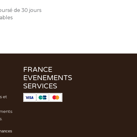
oursé de 30 jours
rables
FRANCE
EVENEMENTS
SERVICES
s et
ments
s.
rmances