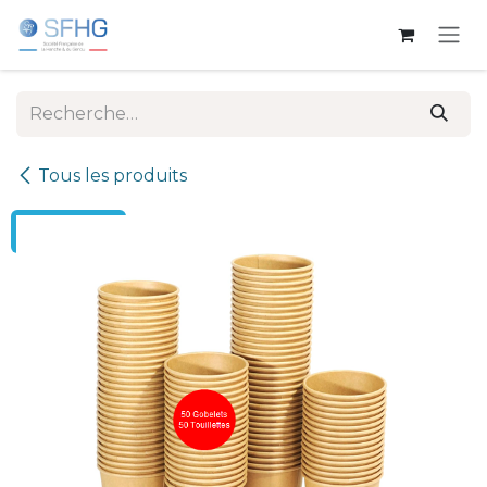
Se rendre au contenu
Tous les produits
← Retour