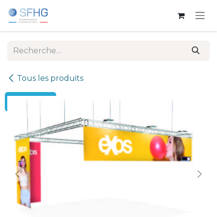
Se rendre au contenu
Tous les produits
← Retour