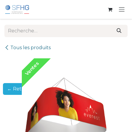
Se rendre au contenu
Tous les produits
Ventes
← Retour