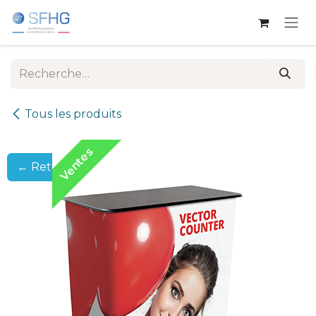
Se rendre au contenu
Tous les produits
Ventes
← Retour