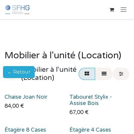
Se rendre au contenu
Mobilier à l'unité (Location)
Mobilier à l'unité
← Retour
(Location)
Chaise Joan Noir
Tabouret Stylix -
Assise Bois
84,00
€
67,00
€
Étagère 8 Cases
Étagère 4 Cases